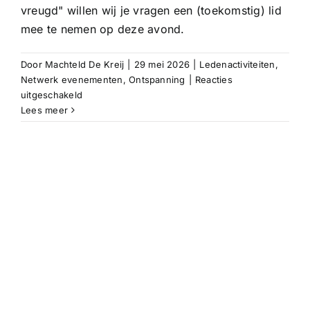
vreugd" willen wij je vragen een (toekomstig) lid
mee te nemen op deze avond.
Door
Machteld De Kreij
|
29 mei 2026
|
Ledenactiviteiten
,
Netwerk evenementen
,
Ontspanning
|
Reacties
voor
uitgeschakeld
Ledenavond
Lees meer
‘Borrel
&
Bites’
|
29-
10-
2026