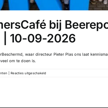
rsCafé bij Beerep
 | 10-09-2026
rBeschermd, waar directeur Pieter Plas ons laat kennis
veel om te doen is.
voor
nten
|
Reacties uitgeschakeld
ONHN
OndernemersCafé
bij
Beerepoot
BeterBeschermd
|