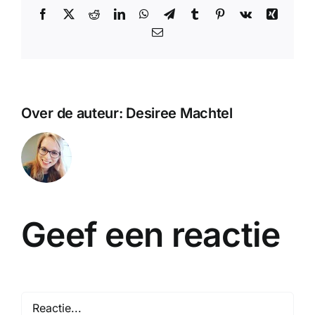
Facebook
X
Reddit
LinkedIn
WhatsApp
Telegram
Tumblr
Pinterest
Vk
Xing
E-
mail
Over de auteur:
Desiree Machtel
Geef een reactie
Reactie