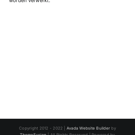
worden verwerkt
.
Copyright 2012 - 2022 |
Avada Website Builder
by
ThemeFusion
| All Rights Reserved | Powered by