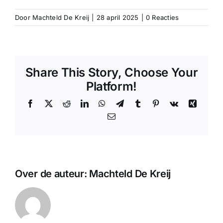
Door
Machteld De Kreij
|
28 april 2025
|
0 Reacties
Share This Story, Choose Your
Platform!
Facebook
X
Reddit
LinkedIn
WhatsApp
Telegram
Tumblr
Pinterest
Vk
Xing
E-
mail
Over de auteur:
Machteld De Kreij