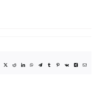
Facebook
X
Reddit
LinkedIn
WhatsApp
Telegram
Tumblr
Pinterest
Vk
Xing
E-
mail