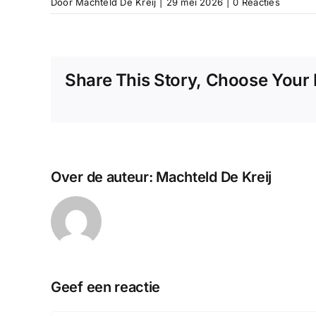
Door
Machteld De Kreij
|
29 mei 2026
|
0 Reacties
Share This Story, Choose Your 
Over de auteur:
Machteld De Kreij
Geef een reactie