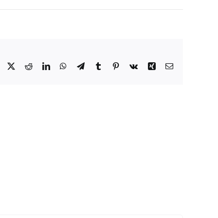
Facebook
X
Reddit
LinkedIn
WhatsApp
Telegram
Tumblr
Pinterest
Vk
Xing
E-
mail