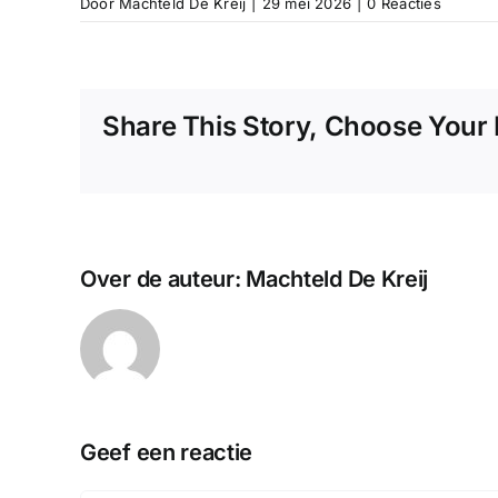
Door
Machteld De Kreij
|
29 mei 2026
|
0 Reacties
Share This Story, Choose Your 
Over de auteur:
Machteld De Kreij
Geef een reactie