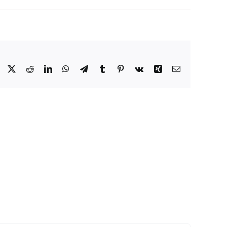
Facebook
X
Reddit
LinkedIn
WhatsApp
Telegram
Tumblr
Pinterest
Vk
Xing
E-
mail