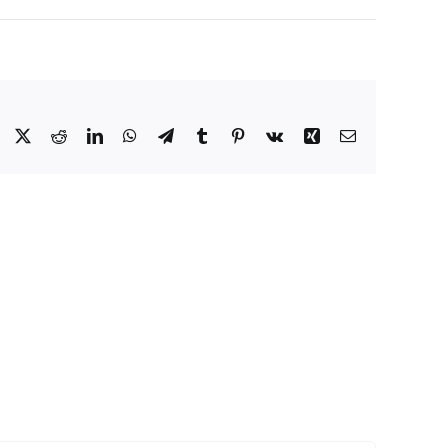
Facebook
X
Reddit
LinkedIn
WhatsApp
Telegram
Tumblr
Pinterest
Vk
Xing
E-
mail