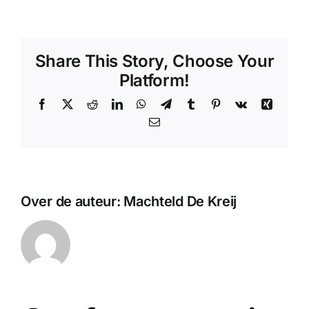
Share This Story, Choose Your
Platform!
Facebook
X
Reddit
LinkedIn
WhatsApp
Telegram
Tumblr
Pinterest
Vk
Xing
E-
mail
Over de auteur:
Machteld De Kreij