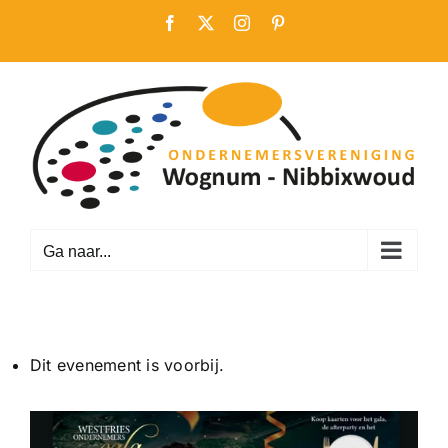
Ga
Facebook
X
Instagram
Pinterest
naar
inhoud
Ga naar...
Dit evenement is voorbij.