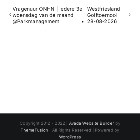
Vragenuur ONHN | Iedere 3e
Westfriesland
woensdag van de maand
Golftoernooi |
@Parkmanagement
28-08-2026
Copyright 2012 - 2022 |
Avada Website Builder
by
ThemeFusion
| All Rights Reserved | Powered by
WordPress