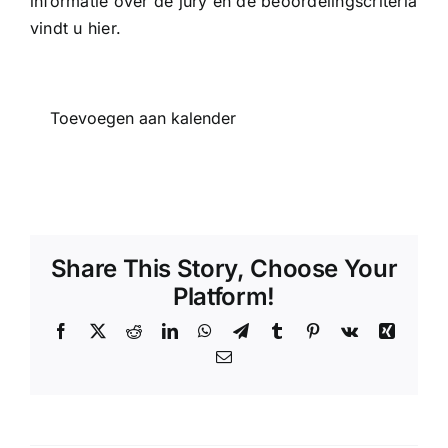
informatie over de
jury
en de beoordelingscriteria
vindt u
hier
.
Toevoegen aan kalender
Share This Story, Choose Your
Platform!
Facebook
X
Reddit
LinkedIn
WhatsApp
Telegram
Tumblr
Pinterest
Vk
Xing
E-
mail