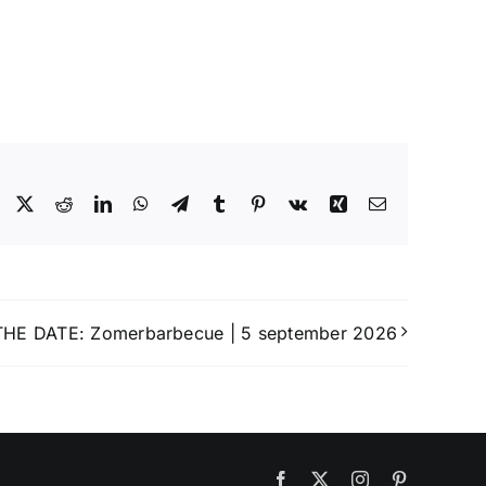
Facebook
X
Reddit
LinkedIn
WhatsApp
Telegram
Tumblr
Pinterest
Vk
Xing
E-
mail
HE DATE: Zomerbarbecue | 5 september 2026
Facebook
X
Instagram
Pinterest