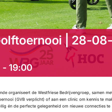
olftoernooi | 28-08
0
-
19:00
nde organiseert de Westfriese Bedrijvengroep, samen met
rnooi (GVB verplicht) of aan een clinic om kennis te m
ellig én de perfecte gelegenheid om nieuwe connecties te